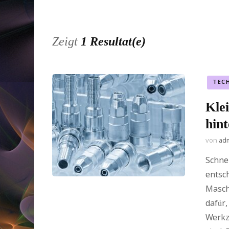
Zeigt
1 Resultat(e)
TEC
Kle
hint
von
ad
Schne
entsc
Masch
dafür
Werkz