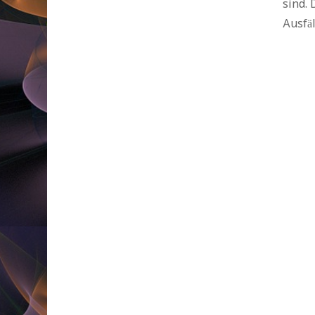
sind. 
Ausfä