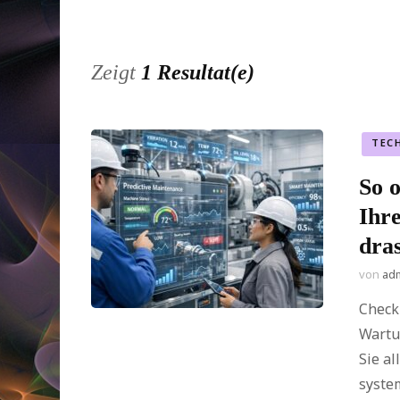
Zeigt
1 Resultat(e)
TEC
So 
Ihr
dras
von
ad
Checkl
Wartu
Sie a
syste