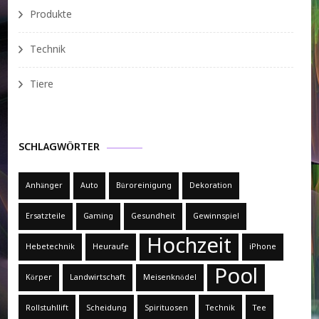
Produkte
Technik
Tiere
SCHLAGWÖRTER
Anhänger
Auto
Büroreinigung
Dekoration
Ersatzteile
Gaming
Gesundheit
Gewinnspiel
Hochzeit
Hebetechnik
Heuraufe
iPhone
Pool
Körper
Landwirtschaft
Meisenknödel
Rollstuhllift
Scheidung
Spirituosen
Technik
Tee