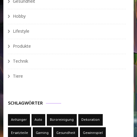
Gesundheit
Hobby
Lifestyle
Produkte
Technik
Tiere
SCHLAGWÖRTER
Anhänger
Auto
Büroreinigung
Dekoration
Ersatzteile
Gaming
Gesundheit
Gewinnspiel