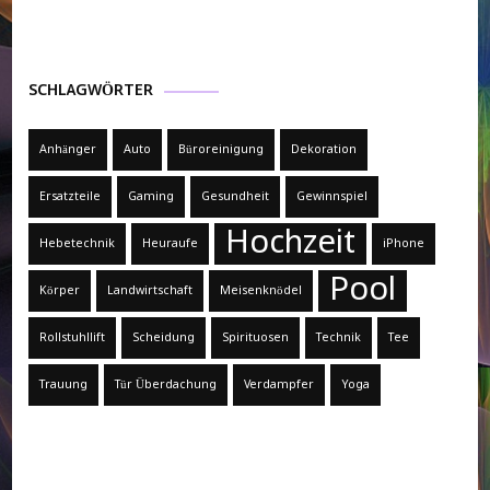
SCHLAGWÖRTER
Anhänger
Auto
Büroreinigung
Dekoration
Ersatzteile
Gaming
Gesundheit
Gewinnspiel
Hochzeit
Hebetechnik
Heuraufe
iPhone
Pool
Körper
Landwirtschaft
Meisenknödel
Rollstuhllift
Scheidung
Spirituosen
Technik
Tee
Trauung
Tür Überdachung
Verdampfer
Yoga