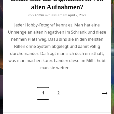
alten Aufnahmen?
von
admin
aktualisiert am
April 7, 2022
Jeder Hobby-Fotograf kennt es. Man hat eine
Unmenge an alten Negativen im Schrank und diese
nehmen Platz weg. Dazu sind sie in den meisten
Fällen ohne System abgelegt und damit völlig
durcheinander. Da fragt man sich doch ernsthaft,
was man machen kann. Landen diese im Müll, hebt
man sie weiter …
Seitennummerierung
1
2
Seite
Seite
der
Beiträge