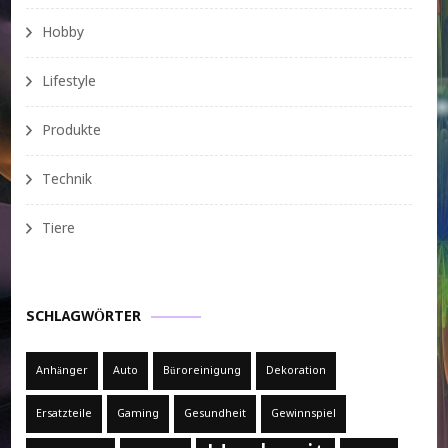
Hobby
Lifestyle
Produkte
Technik
Tiere
SCHLAGWÖRTER
Anhänger
Auto
Büroreinigung
Dekoration
Ersatzteile
Gaming
Gesundheit
Gewinnspiel