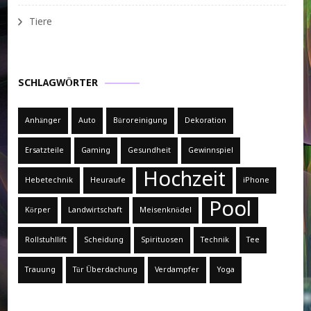
Tiere
SCHLAGWÖRTER
Anhänger
Auto
Büroreinigung
Dekoration
Ersatzteile
Gaming
Gesundheit
Gewinnspiel
Hochzeit
Hebetechnik
Heuraufe
iPhone
Pool
Körper
Landwirtschaft
Meisenknödel
Rollstuhllift
Scheidung
Spirituosen
Technik
Tee
Trauung
Tür Überdachung
Verdampfer
Yoga