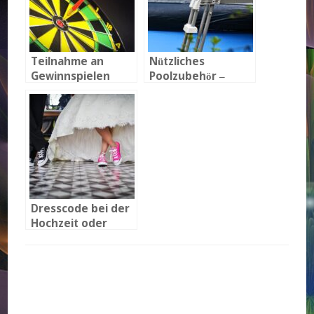
Teilnahme an
Nützliches
Gewinnspielen
Poolzubehör –
diese
Anschaffungen
sind für
Poolbesitzer
sinnvoll
Dresscode bei der
Hochzeit oder
nicht? Vor- und
Nachteile