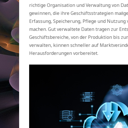
richtige Organisation und Verwaltung von D
gewinnen, die ihre Geschäftsstrategien maßg
Erfassung, Speicherung, Pflege und Nutzung v
machen. Gut verwaltete Daten tragen zur Ent
Geschäftsbereiche, von der Produktion bis zu
verwalten, können schneller auf Marktveränd
Herausforderungen vorbereitet.