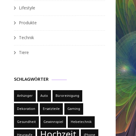
Lifestyle
Produkte
Technik
Tiere
SCHLAGWÖRTER
Anhänger
Auto
Büroreinigung
Dekoration
Ersatzteile
Gaming
Gesundheit
Gewinnspiel
Hebetechnik
Hochzeit
Heuraufe
iPhone